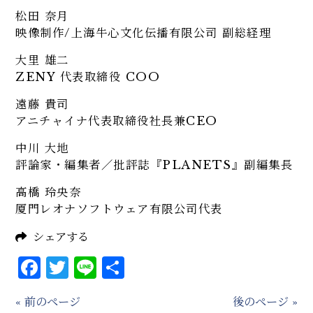
松田 奈月
映像制作/上海牛心文化伝播有限公司 副総経理
大里 雄二
ZENY 代表取締役 COO
遠藤 貴司
アニチャイナ代表取締役社長兼CEO
中川 大地
評論家・編集者／批評誌『PLANETS』副編集長
高橋 玲央奈
厦門レオナソフトウェア有限公司代表
シェアする
Facebook
Twitter
Line
共
有
« 前のページ
後のページ »